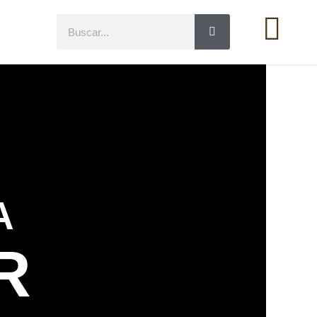
Search
A
R