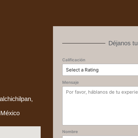
Déjanos tu
Calificación
Mensaje
alchichilpan,
 México
Nombre