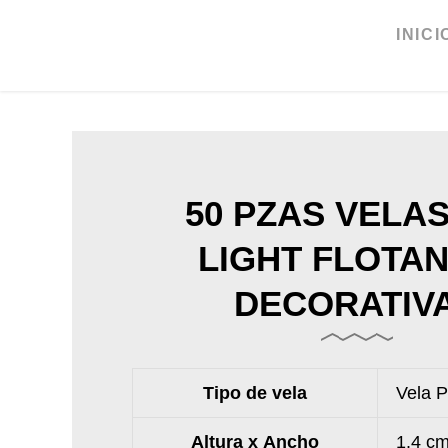
Ir
al
INICI
contenido
50 PZAS VELA
LIGHT FLOTA
DECORATIV
Tipo de vela
Vela P
Altura x Ancho
1.4 cm