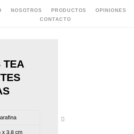
O
NOSOTROS
PRODUCTOS
OPINIONES
CONTACTO
S TEA
NTES
AS
arafina
 x 3.8 cm