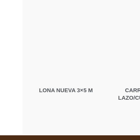
LONA NUEVA 3×5 M
CARR
LAZO/C