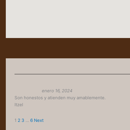
enero 16, 2024
Son honestos y atienden muy amablemente.
Itzel
Site
Page
Page
Page
Page
1
2
3
…
6
Next
Reviews