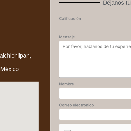
Déjanos tu
Calificación
Mensaje
alchichilpan,
 México
Nombre
Correo electrónico