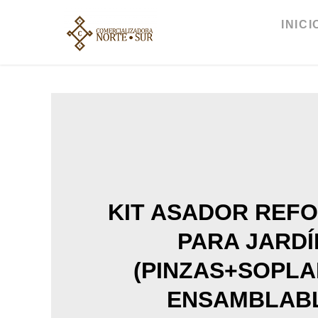
Ir
al
INICI
contenido
KIT ASADOR REF
PARA JARDÍ
(PINZAS+SOPLA
ENSAMBLAB