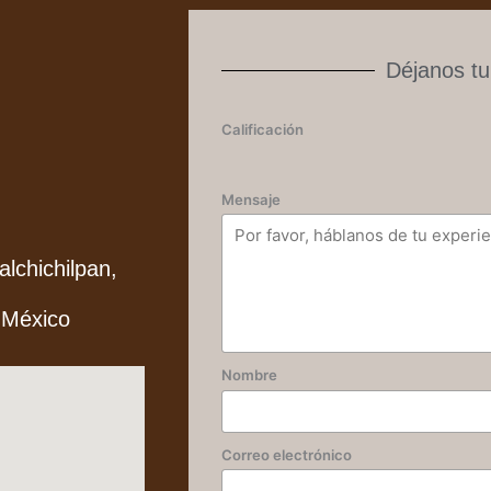
Déjanos tu
Calificación
Mensaje
alchichilpan,
 México
Nombre
Correo electrónico